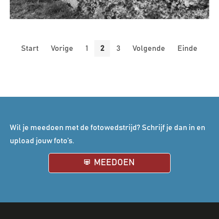
Start
Vorige
1
2
3
Volgende
Einde
Wil je meedoen met de fotowedstrijd? Schrijf je dan in en
upload jouw foto’s.
MEEDOEN