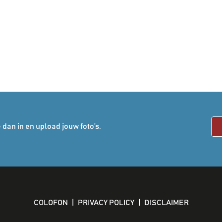
 dan in en upload jouw foto’s.
COLOFON
|
PRIVACY POLICY
|
DISCLAIMER